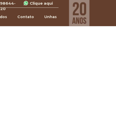
 98644-
Clique aqui
920
ados
Contato
Unhas