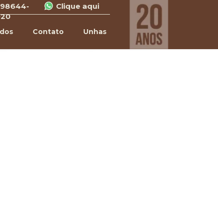
 98644-
Clique aqui
920
ados
Contato
Unhas