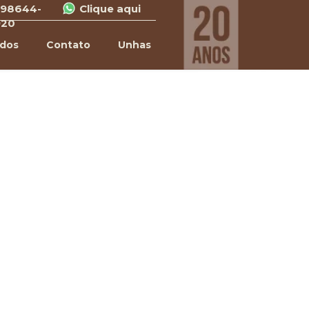
 98644-
Clique aqui
920
ados
Contato
Unhas