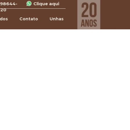
 98644-
Clique aqui
920
ados
Contato
Unhas