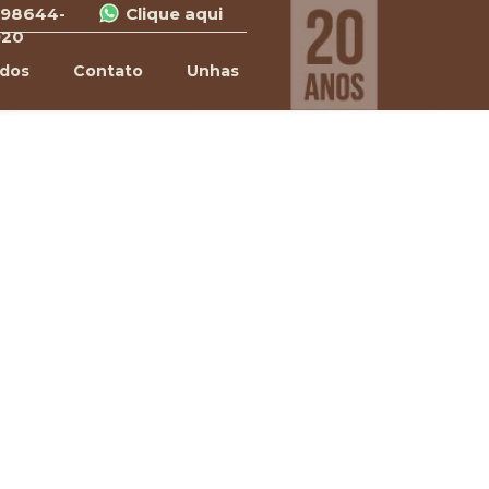
 98644-
Clique aqui
920
ados
Contato
Unhas